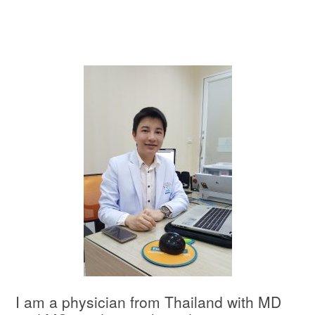
คุณหมอกล้า ชเนษฎ์ ศรีสุโข Dr.Chanesd
Srisukho, MD, MSc
I am a physician from Thailand with MD