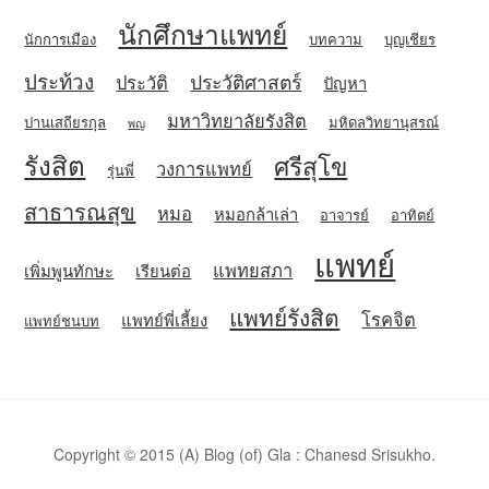
นักศึกษาแพทย์
นักการเมือง
บทความ
บุญเชียร
ประท้วง
ประวัติศาสตร์
ประวัติ
ปัญหา
มหาวิทยาลัยรังสิต
ปานเสถียรกุล
มหิดลวิทยานุสรณ์
พญ
รังสิต
ศรีสุโข
วงการแพทย์
รุ่นพี่
สาธารณสุข
หมอ
หมอกล้าเล่า
อาจารย์
อาทิตย์
แพทย์
แพทยสภา
เพิ่มพูนทักษะ
เรียนต่อ
แพทย์รังสิต
โรคจิต
แพทย์พี่เลี้ยง
แพทย์ชนบท
Copyright © 2015 (A) Blog (of) Gla : Chanesd Srisukho.