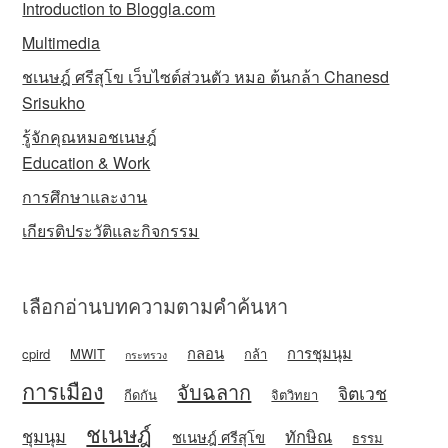
Introduction to Bloggla.com
Multimedia
ชเนษฎ์ ศรีสุโข เว็บไซต์ส่วนตัว หมอ ต้นกล้า Chanesd
Srisukho
รู้จักคุณหมอชเนษฎ์
Education & Work
การศึกษาและงาน
เกียรติประวัติและกิจกรรม
เลือกอ่านบทความตามคำค้นหา
กลอน
การชุมนุม
cpird
MWIT
กล้า
กระทรวง
การเมือง
จับฉลาก
จิตเวช
กีดกัน
จิตวิทยา
ชเนษฎ์
ชุมนุม
ทักษิณ
ชเนษฎ์ ศรีสุโข
ธรรม