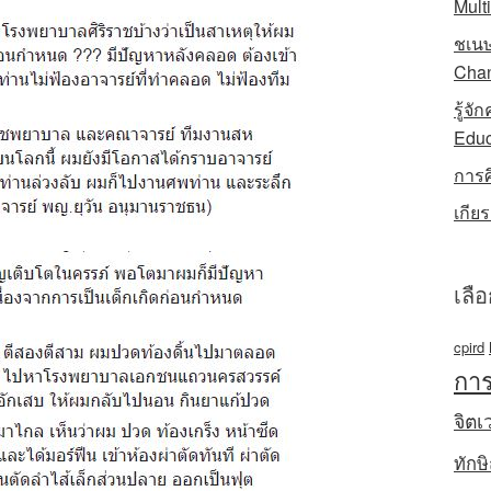
Mult
ชเนษ
Chan
รู้จ
Educ
การ
เกีย
เลื
cpird
การ
จิตเ
ทักษ