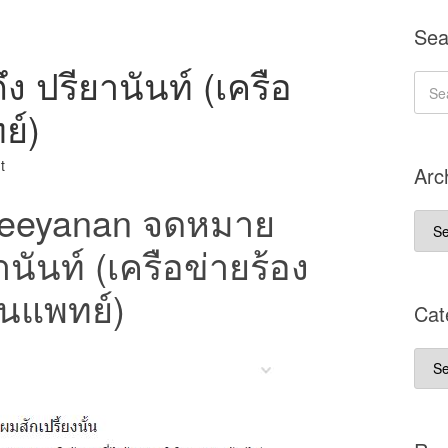
Sea
 ปรียานันท์ (เครือ
ย์)
t
Arc
Preeyanan จดหมาย
Arch
บทค
านันท์ (เครือข่ายร้อง
ยนแพทย์)
Cat
Cate
ประ