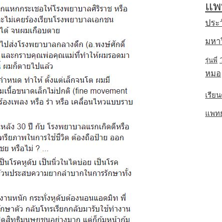
แพ
ประว
มหาว
รุ่นพี่
หมอ
เรียน
แพทย์พ