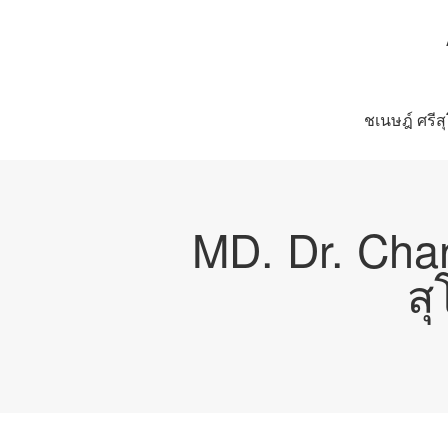
ชเนษฎ์ ศรีส
MD. Dr. Cha
ส