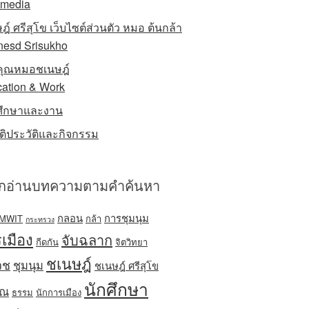
imedia
ฎ์ ศรีสุโข เว็บไซต์ส่วนตัว หมอ ต้นกล้า
esd Srisukho
ักคุณหมอชเนษฎ์
ation & Work
ศึกษาและงาน
รติประวัติและกิจกรรม
อกอ่านบทความตามคำค้นหา
กลอน
การชุมนุม
MWIT
กล้า
กระทรวง
เมือง
จับฉลาก
กีดกัน
จิตวิทยา
ชเนษฎ์
วช
ชุมนุม
ชเนษฎ์ ศรีสุโข
นักศึกษา
ิณ
ธรรม
นักการเมือง