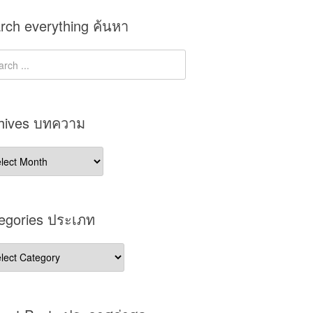
rch everything ค้นหา
hives บทความ
ives
วาม
egories ประเภท
gories
เภท