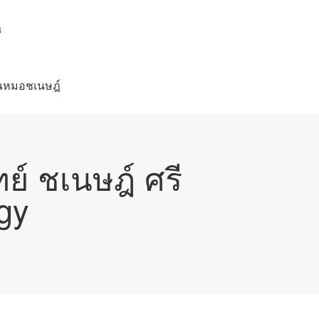
a
คุณหมอชเนษฎ์
์ ชเนษฎ์ ศรี
gy