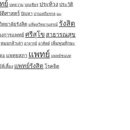
ทย์
ประท้วง
ประวัติ
บทความ
บุญเชียร
ัติศาสตร์
ปัญหา
ปานเสถียรกุล
พญ
รังสิต
ิทยาลัยรังสิต
มหิดลวิทยานุสรณ์
ศรีสุโข
สาธารณสุข
วงการแพทย์
หมอกล้าเล่า
เพิ่มพูนทักษะ
อาจารย์
อาทิตย์
แพทย์
แพทยสภา
ต่อ
แพทย์ชนบท
แพทย์รังสิต
โรคจิต
ี่เลี้ยง