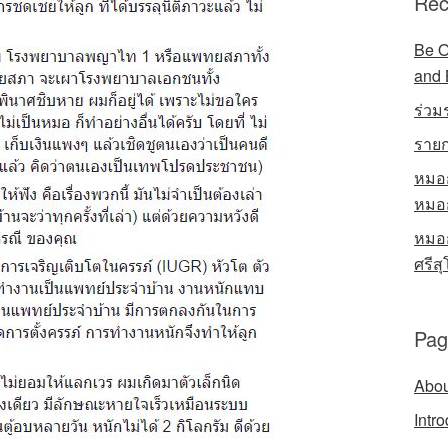
Rec
Be O
and 
ร่วม
รายก
หมอก
หมอก
หมอก
ศรีส
Pag
Abou
Intr