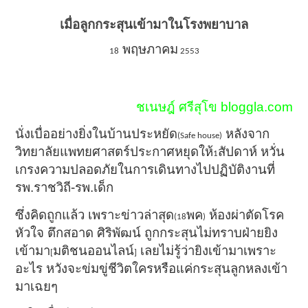
เมื่อลูกกระสุนเข้ามาในโรงพยาบาล
พฤษภาคม
18
2553
ชเนษฎ์ ศรีสุโข bloggla.com
นั่งเบื่ออย่างยิ่งในบ้านประหยัด
หลังจาก
(Safe house)
วิทยาลัยแพทยศาสตร์ประกาศหยุดให้
สัปดาห์ หวั่น
1
เกรงความปลอดภัยในการเดินทางไปปฏิบัติงานที่
รพ.ราชวิถี-รพ.เด็ก
ซึ่งคิดถูกแล้ว เพราะข่าวล่าสุด
พค
ห้องผ่าตัดโรค
(18
)
หัวใจ ตึกสอาด ศิริพัฒน์ ถูกกระสุนไม่ทราบฝ่ายยิง
เข้ามา
มติชนออนไลน์
เลยไม่รู้ว่ายิงเข้ามาเพราะ
[
]
อะไร หวังจะข่มขู่ชีวิตใครหรือแค่กระสุนลูกหลงเข้า
มาเฉยๆ