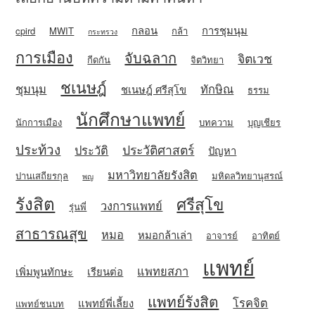
กลอน
การชุมนุม
cpird
MWIT
กล้า
กระทรวง
การเมือง
จับฉลาก
จิตเวช
กีดกัน
จิตวิทยา
ชเนษฎ์
ชุมนุม
ทักษิณ
ชเนษฎ์ ศรีสุโข
ธรรม
นักศึกษาแพทย์
นักการเมือง
บทความ
บุญเชียร
ประท้วง
ประวัติศาสตร์
ประวัติ
ปัญหา
มหาวิทยาลัยรังสิต
ปานเสถียรกุล
มหิดลวิทยานุสรณ์
พญ
รังสิต
ศรีสุโข
วงการแพทย์
รุ่นพี่
สาธารณสุข
หมอ
หมอกล้าเล่า
อาจารย์
อาทิตย์
แพทย์
แพทยสภา
เพิ่มพูนทักษะ
เรียนต่อ
แพทย์รังสิต
โรคจิต
แพทย์พี่เลี้ยง
แพทย์ชนบท