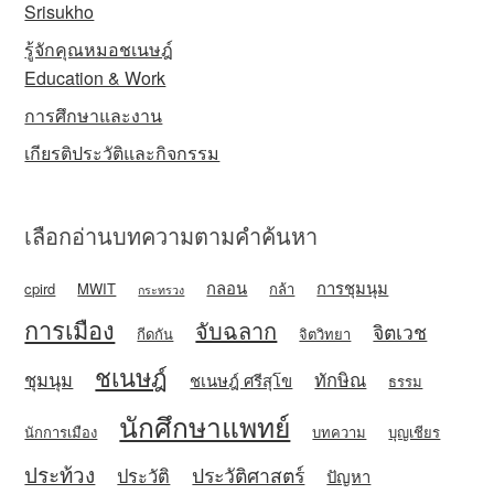
Srisukho
รู้จักคุณหมอชเนษฎ์
Education & Work
การศึกษาและงาน
เกียรติประวัติและกิจกรรม
เลือกอ่านบทความตามคำค้นหา
กลอน
การชุมนุม
cpird
MWIT
กล้า
กระทรวง
การเมือง
จับฉลาก
จิตเวช
กีดกัน
จิตวิทยา
ชเนษฎ์
ชุมนุม
ทักษิณ
ชเนษฎ์ ศรีสุโข
ธรรม
นักศึกษาแพทย์
นักการเมือง
บทความ
บุญเชียร
ประท้วง
ประวัติศาสตร์
ประวัติ
ปัญหา