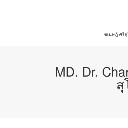
ชเนษฎ์ ศรีส
MD. Dr. Cha
ส