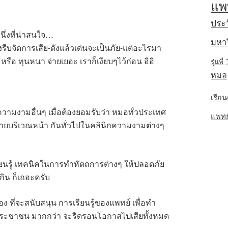
แพ
ประว
นึ่งที่น่าสนใจ…
มหาว
ีบจัดการเสีย-ดังแล้วเด่นจะเป็นภัย-แต่อะไรมา
หรือ ทุนหนา จ่ายเยอะ เราก็เงียบๆไว้ก่อน อิอิ
รุ่นพี่
หมอ
เรียน
ื่องความงามอื่นๆ เมื่อต้องยอมรับว่า หมอทั่วประเทศ
แพทย์พ
ลากหลายบริเวณหน้า กันทั่วไปในคลินิกความงามต่างๆ
ียนรู้ เทคนิคในการทำหัตถการต่างๆ ให้ปลอดภัย
กิน ก็เถอะครับ
อง ที่จะสนับสนุน การเรียนรู้ของแพทย์ เพื่อทำ
่ประชาชน มากกว่า จะริดรอนโอกาสไปเสียทั้งหมด