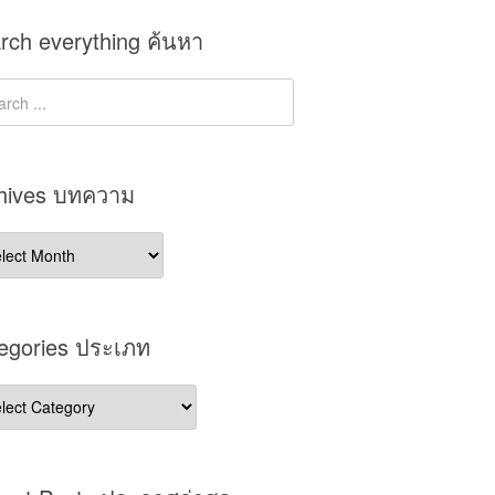
rch everything ค้นหา
hives บทความ
ives
วาม
egories ประเภท
gories
เภท