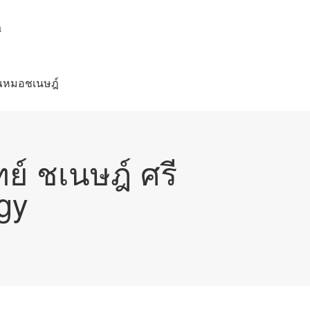
a
คุณหมอชเนษฎ์
์ ชเนษฎ์ ศรี
gy