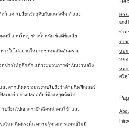
Rec
็ แค่ “เปลี่ยนวัตถุดิบกับแหล่งที่มา” และ
Be O
and 
ร่วม
คมนี้ ส่วนใหญ่ ช่างน้ำหนัก ข้อดีข้อเสีย
รายก
ละห่วงใยไม่อยากให้ประชาชนเกิดอันตราย
หมอก
หมอก
ข่าวให้ดูคึกคัก แต่กระบวนการดำเนินงานจริง
หมอก
ศรีส
ูก และหากเกิดความกระทบไปถึงว่าห้ามฉีดฟิลเลอร์
ีดฟิลเลอร์ อย่างปลอดภัยก็ต้องหยุดฉีดไป
Pag
 “เปลี่ยนไปเอาสารอื่นฉีดหน้าคนไข้” และ
Abou
Intr
รงไหน ฉีดตรงนั้น ความรู้ทางการแพทย์ไม่มี