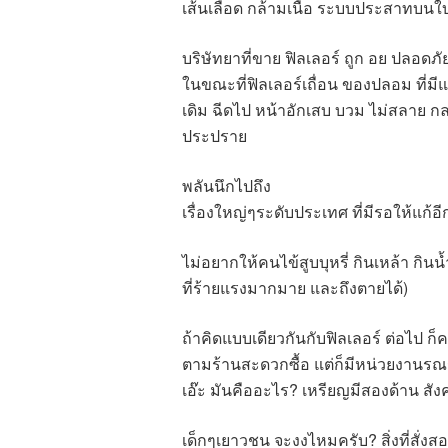
เส้นเลือด กล้ามเนื้อ ระบบประสาทบนใบห
บริษัทยาที่ขาย ฟิลเลอร์ ถูก อย ปลอดภ
ในขณะที่ฟิลเลอร์เถื่อน ของปลอม ที่มีแอ
เดิม ฉีดไป หน้าอักเสบ บวม ไม่สลาย กลา
ประปราย
พลันนึกไปถึง
เรื่องใหญ่ๆระดับประเทศ ที่มีรอให้แก้อ
ไม่อยากให้คนไข้สูบบุหรี่ กินเหล้า กิน
ที่ร้ายแรงมากมาย และถึงตายได้)
ถ้าคิดแบบเดียวกันกับฟิลเลอร์ ต่อไป ก็ค
ตามร้านสะดวกซื้อ แต่ก็มีหน่วยงานรณ
เอ๊ะ มันคืออะไร? เหรียญมีสองด้าน สัง
เด็กๆเยาวชน จะงงไหมครับ? สิ่งที่สั่