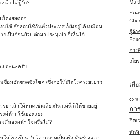
Mult
น้า ไม่รู้จัก?
ชเนษ
ัย ก็คงยอดตก
Chan
บใช้ ลักลอบใช้กันทั่วประเทศ ก็ยังอยู่ได้ เหมือน
รู้จ
ยเป็นก้อนย้วย ต่อมาประทุเน่า ก็เห็นได้
Educ
การ
เกีย
ีกเยอะน่ะครับ
น้ำเชื่อมอัดขวดชิงโชค (ซึ่งก่อให้เกิดโรคระยะยาว
เลื
cpird
วรยกเลิกให้หมดเช่นเดียวกัน แต่นี่ ก็ให้ขายอยู่
การ
รงค์ห้ามใช้เยอะแยะ
จิตเ
คมมีสองหน้า ใช่หรือไม่?
ทักษ
งสอนในโรงเรียน กับโลกความเป็นจริง มันช่างแตก