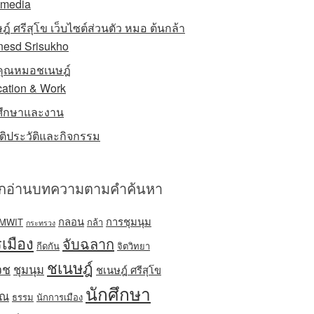
imedia
ฎ์ ศรีสุโข เว็บไซต์ส่วนตัว หมอ ต้นกล้า
esd Srisukho
ักคุณหมอชเนษฎ์
ation & Work
ศึกษาและงาน
รติประวัติและกิจกรรม
อกอ่านบทความตามคำค้นหา
กลอน
การชุมนุม
MWIT
กล้า
กระทรวง
เมือง
จับฉลาก
กีดกัน
จิตวิทยา
ชเนษฎ์
วช
ชุมนุม
ชเนษฎ์ ศรีสุโข
นักศึกษา
ิณ
ธรรม
นักการเมือง