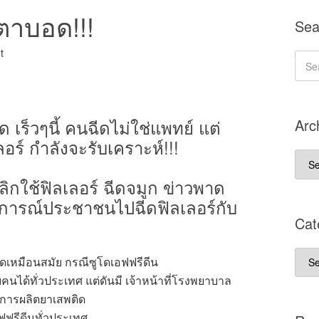
 ตาบอด!!!
Sea
t
ด เร็วๆนี้ คนฉีดไม่ใช่แพทย์ แต่
Arc
ลอร์ กำลังจะรับเคราะห์!!!
Arch
บทค
กใช้ฟิลเลอร์ ฉีดจมูก ข่าวพาด
หตุการณ์ประชาชนไปฉีดฟิลเลอร์กับ
Cat
Cate
ิดเหมือนสมัย กรณีซูโดเอฟฟรีดีน
ประ
ยคนได้ทั่วประเทศ แต่ดันมี เจ้าหน้าที่โรงพยาบาล
การผลิตยาเสพติด
ฟฟรีดีนทั่วประเทศ