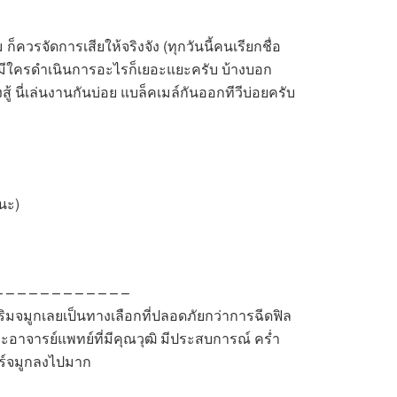
็ควรจัดการเสียให้จริงจัง (ทุกวันนี้คนเรียกชื่อ
่มีใครดำเนินการอะไรก็เยอะแยะครับ บ้างบอก
ู้ นี่เล่นงานกันบ่อย แบล็คเมล์กันออกทีวีบ่อยครับ
นะ)
– – – – – – – – – – – –
ริมจมูกเลยเป็นทางเลือกที่ปลอดภัยกว่าการฉีดฟิล
ละอาจารย์แพทย์ที่มีคุณวุฒิ มีประสบการณ์ คร่ำ
อร์จมูกลงไปมาก