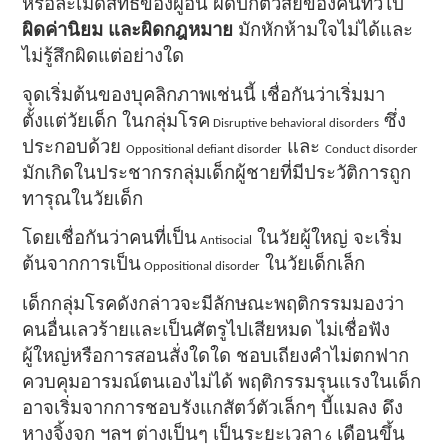
หรือละเมิดสิทธิของผู้อื่น ผิดปกติวิสัยของคนทั่วไป
ผิดค่านิยม และผิดกฎหมาย
มักหักห้ามใจไม่ได้และ
ไม่รู้สึกผิดแต่อย่างใด
จุดเริ่มต้นของบุคลิกภาพเช่นนี้ เชื่อกันว่าเริ่มมา
ตั้งแต่วัยเด็ก ในกลุ่มโรค
ซึ่ง
Disruptive behavioral disorders
ประกอบด้วย
และ
Oppositional defiant disorder
Conduct disorder
มักเกิดในประชากรกลุ่มเด็กผู้ชายที่มีประวัติการถูก
ทารุณในวัยเด็ก
โดยเชื่อกันว่าคนที่เป็น
ในวัยผู้ใหญ่ จะเริ่ม
Antisocial
ต้นจากการเป็น
ในวัยเด็กเล็ก
Oppositional disorder
เด็กกลุ่มโรคดังกล่าวจะมีลักษณะพฤติกรรมมองว่า
คนอื่นเลวร้ายและเป็นศัตรูไปเสียหมด ไม่เชื่อฟัง
ผู้ใหญ่หรือการสอนสั่งใดใด ชอบเถียงคำไม่ตกฟาก
ควบคุมอารมณ์ตนเองไม่ได้ พฤติกรรมรุนแรงในเด็ก
อาจเริ่มจากการชอบรังแกสัตว์ตัวเล็กๆ บี้แมลง ดึง
หางจิ้งจก ฯลฯ ต่างเป็นๆ เป็นระยะเวลา
เดือนขึ้น
6