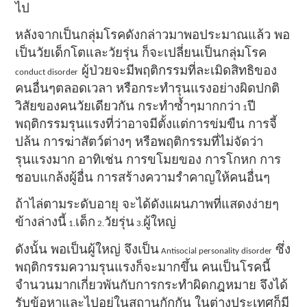
ไป
หลังจากเป็นกลุ่มโรคดังกล่าวมาพอประมาณแล้ว พอ
เป็นวัยเด็กโตและวัยรุ่น ก็จะเปลี่ยนเป็นกลุ่มโรค
ผู้ป่วยจะมีพฤติกรรมที่ละเมิดสิทธิของ
conduct disorder
คนอื่นๆตลอดเวลา หรือกระทำรุนแรงอย่างผิดปกติ
วิสัยของคนวัยเดียวกัน กระทำซ้ำๆมากกว่า
ปี
1
พฤติกรรมรุนแรงที่ว่าอาจมีตั้งแต่การข่มขืน การจี้
ปล้น การฆ่าสัตว์ต่างๆ หรือพฤติกรรมที่ไม่จัดว่า
รุนแรงมาก อาทิเช่น การขโมยของ การโกหก การ
ชอบแกล้งผู้อื่น การสร้างความรำคาญให้คนอื่นๆ
ถ้าไล่ตามระดับอายุ จะได้ดังแผนภาพที่แสดงง่ายๆ
ข้างล่างนี้
เด็ก
วัยรุ่น
ผู้ใหญ่
1.
2.
3.
ดังนั้น พอเป็นผู้ใหญ่ จึงเป็น
ซึ่ง
Antisocial personality disorder
พฤติกรรมความรุนแรงก็จะมากขึ้น คนเป็นโรคนี้
จำนวนมากเกี่ยวพันกับการกระทำผิดกฎหมาย จึงได้
รับข้อหาและไปอยู่ในสถานกักกัน ในต่างประเทศก็มี