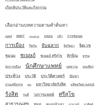
เกียรติประวัติและกิจกรรม
เลือกอ่านบทความตามคำค้นหา
กลอน
การชุมนุม
cpird
MWIT
กล้า
กระทรวง
การเมือง
จับฉลาก
จิตเวช
กีดกัน
จิตวิทยา
ชเนษฎ์
ชุมนุม
ทักษิณ
ชเนษฎ์ ศรีสุโข
ธรรม
นักศึกษาแพทย์
นักการเมือง
บทความ
บุญเชียร
ประท้วง
ประวัติศาสตร์
ประวัติ
ปัญหา
มหาวิทยาลัยรังสิต
ปานเสถียรกุล
มหิดลวิทยานุสรณ์
พญ
รังสิต
ศรีสุโข
วงการแพทย์
รุ่นพี่
สาธารณสุข
หมอ
หมอกล้าเล่า
อาจารย์
อาทิตย์