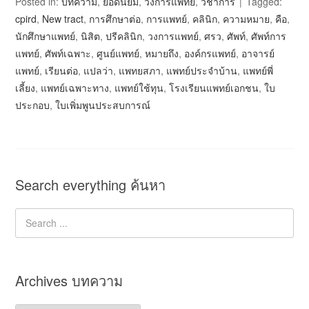
Posted in:
บทความ
,
ยอดนิยม
,
วงการแพทย์
,
วิชาการ
Tagged:
cpird
,
New tract
,
การศึกษาต่อ
,
การแพทย์
,
คลินิก
,
ความหมาย
,
คือ
,
นักศึกษาแพทย์
,
นิสิต
,
ปรีคลินิก
,
วงการแพทย์
,
ศรว
,
ศัพท์
,
ศัพท์การ
แพทย์
,
ศัพท์เฉพาะ
,
ศูนย์แพทย์
,
หมายถึง
,
องค์กรแพทย์
,
อาจารย์
แพทย์
,
เรียนต่อ
,
แปลว่า
,
แพทยสภา
,
แพทย์ประจำบ้าน
,
แพทย์พี่
เลี้ยง
,
แพทย์เฉพาะทาง
,
แพทย์ใช้ทุน
,
โรงเรียนแพทย์เอกชน
,
ใบ
ประกอบ
,
ใบเพิ่มพูนประสบการณ์
Search everything ค้นหา
Archives บทความ