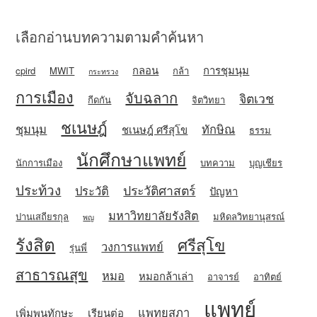
เลือกอ่านบทความตามคำค้นหา
กลอน
การชุมนุม
cpird
MWIT
กล้า
กระทรวง
การเมือง
จับฉลาก
จิตเวช
กีดกัน
จิตวิทยา
ชเนษฎ์
ชุมนุม
ทักษิณ
ชเนษฎ์ ศรีสุโข
ธรรม
นักศึกษาแพทย์
นักการเมือง
บทความ
บุญเชียร
ประท้วง
ประวัติศาสตร์
ประวัติ
ปัญหา
มหาวิทยาลัยรังสิต
ปานเสถียรกุล
มหิดลวิทยานุสรณ์
พญ
รังสิต
ศรีสุโข
วงการแพทย์
รุ่นพี่
สาธารณสุข
หมอ
หมอกล้าเล่า
อาจารย์
อาทิตย์
แพทย์
แพทยสภา
เพิ่มพูนทักษะ
เรียนต่อ