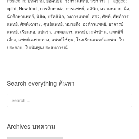
Posted in:
บทความ
,
ยอดนิยม
,
วงการแพทย์
,
วิชาการ
Tagged:
cpird
,
New tract
,
การศึกษาต่อ
,
การแพทย์
,
คลินิก
,
ความหมาย
,
คือ
,
นักศึกษาแพทย์
,
นิสิต
,
ปรีคลินิก
,
วงการแพทย์
,
ศรว
,
ศัพท์
,
ศัพท์การ
แพทย์
,
ศัพท์เฉพาะ
,
ศูนย์แพทย์
,
หมายถึง
,
องค์กรแพทย์
,
อาจารย์
แพทย์
,
เรียนต่อ
,
แปลว่า
,
แพทยสภา
,
แพทย์ประจำบ้าน
,
แพทย์พี่
เลี้ยง
,
แพทย์เฉพาะทาง
,
แพทย์ใช้ทุน
,
โรงเรียนแพทย์เอกชน
,
ใบ
ประกอบ
,
ใบเพิ่มพูนประสบการณ์
Search everything ค้นหา
Archives บทความ