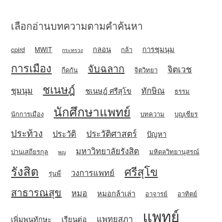
เลือกอ่านบทความตามคำค้นหา
กลอน
การชุมนุม
cpird
MWIT
กล้า
กระทรวง
การเมือง
จับฉลาก
จิตเวช
กีดกัน
จิตวิทยา
ชเนษฎ์
ชุมนุม
ทักษิณ
ชเนษฎ์ ศรีสุโข
ธรรม
นักศึกษาแพทย์
นักการเมือง
บทความ
บุญเชียร
ประท้วง
ประวัติศาสตร์
ประวัติ
ปัญหา
มหาวิทยาลัยรังสิต
ปานเสถียรกุล
มหิดลวิทยานุสรณ์
พญ
รังสิต
ศรีสุโข
วงการแพทย์
รุ่นพี่
สาธารณสุข
หมอ
หมอกล้าเล่า
อาจารย์
อาทิตย์
แพทย์
แพทยสภา
เพิ่มพูนทักษะ
เรียนต่อ