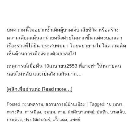
บทความนี้ไม่อยากซ้ำเติมผู้บาดเจ็บ-เสียชีวิต หรือสร้าง
ความเคียดแค้นแก่ฝ่ายหนึ่งฝ่ายใดมากขึ้น แต่คงบอกเล่า
เรื่องราวที่ได้ยิน-ประสบพบมา โดยพยายามไม่ใส่ความคิด
เห็นด้านการเมืองของตัวเองลงไป
เหตุการณ์เมื่อคืน
10
เมษายน
2553
ที่อาจทำให้หลายคน
นอนไม่หลับ และเป็นกังวลกันมาก…
[คลิกเพื่ออ่านต่อ Read more…]
Posted in:
บทความ
,
สถานการณ์บ้านเมือง
Tagged:
10 เมษา
,
กลางคืน
,
การเมือง
,
ชุมนุม
,
ตาย
,
นักศึกษาแพทย์
,
บันทึก
,
บาดเจ็บ
,
ประท้วง
,
ประวัติศาสตร์
,
เสื้อแดง
,
แพทย์