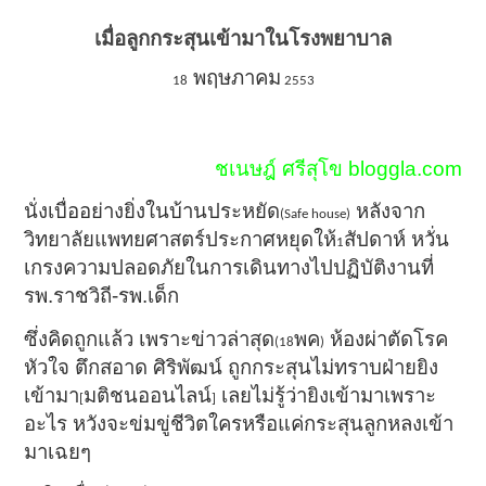
เมื่อลูกกระสุนเข้ามาในโรงพยาบาล
พฤษภาคม
18
2553
ชเนษฎ์ ศรีสุโข bloggla.com
นั่งเบื่ออย่างยิ่งในบ้านประหยัด
หลังจาก
(Safe house)
วิทยาลัยแพทยศาสตร์ประกาศหยุดให้
สัปดาห์ หวั่น
1
เกรงความปลอดภัยในการเดินทางไปปฏิบัติงานที่
รพ.ราชวิถี-รพ.เด็ก
ซึ่งคิดถูกแล้ว เพราะข่าวล่าสุด
พค
ห้องผ่าตัดโรค
(18
)
หัวใจ ตึกสอาด ศิริพัฒน์ ถูกกระสุนไม่ทราบฝ่ายยิง
เข้ามา
มติชนออนไลน์
เลยไม่รู้ว่ายิงเข้ามาเพราะ
[
]
อะไร หวังจะข่มขู่ชีวิตใครหรือแค่กระสุนลูกหลงเข้า
มาเฉยๆ