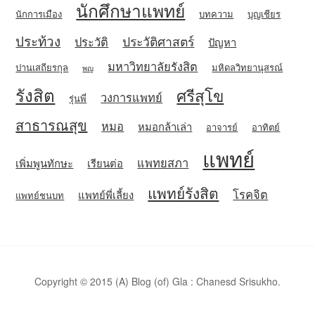
นักศึกษาแพทย์
นักการเมือง
บทความ
บุญเชียร
ประท้วง
ประวัติศาสตร์
ประวัติ
ปัญหา
มหาวิทยาลัยรังสิต
ปานเสถียรกุล
มหิดลวิทยานุสรณ์
พญ
รังสิต
ศรีสุโข
วงการแพทย์
รุ่นพี่
สาธารณสุข
หมอ
หมอกล้าเล่า
อาจารย์
อาทิตย์
แพทย์
แพทยสภา
เพิ่มพูนทักษะ
เรียนต่อ
แพทย์รังสิต
โรคจิต
แพทย์พี่เลี้ยง
แพทย์ชนบท
Copyright © 2015 (A) Blog (of) Gla : Chanesd Srisukho.