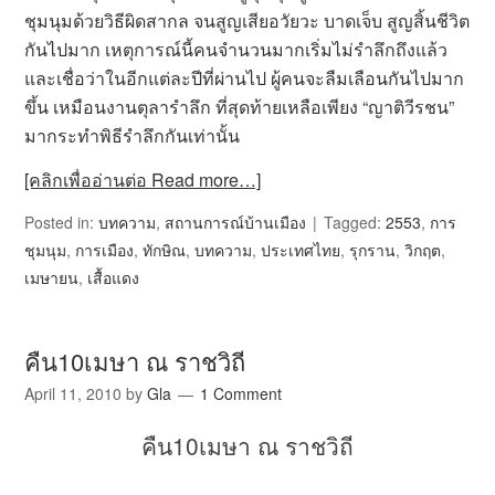
ชุมนุมด้วยวิธีผิดสากล จนสูญเสียอวัยวะ บาดเจ็บ สูญสิ้นชีวิต
กันไปมาก เหตุการณ์นี้คนจำนวนมากเริ่มไม่รำลึกถึงแล้ว
และเชื่อว่าในอีกแต่ละปีที่ผ่านไป ผู้คนจะลืมเลือนกันไปมาก
ขึ้น เหมือนงานตุลารำลึก ที่สุดท้ายเหลือเพียง “ญาติวีรชน”
มากระทำพิธีรำลึกกันเท่านั้น
[คลิกเพื่ออ่านต่อ Read more…]
Posted in:
บทความ
,
สถานการณ์บ้านเมือง
Tagged:
2553
,
การ
ชุมนุม
,
การเมือง
,
ทักษิณ
,
บทความ
,
ประเทศไทย
,
รุกราน
,
วิกฤต
,
เมษายน
,
เสื้อแดง
คืน10เมษา ณ ราชวิถี
April 11, 2010
by
Gla
1 Comment
คืน
10
เมษา ณ ราชวิถี