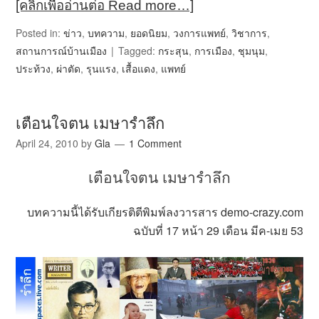
[คลิกเพื่ออ่านต่อ Read more…]
Posted in:
ข่าว
,
บทความ
,
ยอดนิยม
,
วงการแพทย์
,
วิชาการ
,
สถานการณ์บ้านเมือง
Tagged:
กระสุน
,
การเมือง
,
ชุมนุม
,
ประท้วง
,
ผ่าตัด
,
รุนแรง
,
เสื้อแดง
,
แพทย์
เตือนใจตน เมษารำลึก
April 24, 2010
by
Gla
1 Comment
เตือนใจตน เมษารำลึก
บทความนี้ได้รับเกียรติตีพิมพ์ลงวารสาร demo-crazy.com
ฉบับที่ 17 หน้า 29 เดือน มีค-เมย 53