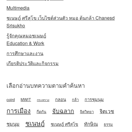
Multimedia
ชเนษฎ์ ศรีสุโข เว็บไซต์ส่วนตัว หมอ ต้นกล้า Chanesd
Srisukho
รู้จักคุณหมอชเนษฎ์
Education & Work
การศึกษาและงาน
เกียรติประวัติและกิจกรรม
เลือกอ่านบทความตามคำค้นหา
กลอน
การชุมนุม
cpird
MWIT
กล้า
กระทรวง
การเมือง
จับฉลาก
จิตเวช
กีดกัน
จิตวิทยา
ชเนษฎ์
ชุมนุม
ทักษิณ
ชเนษฎ์ ศรีสุโข
ธรรม