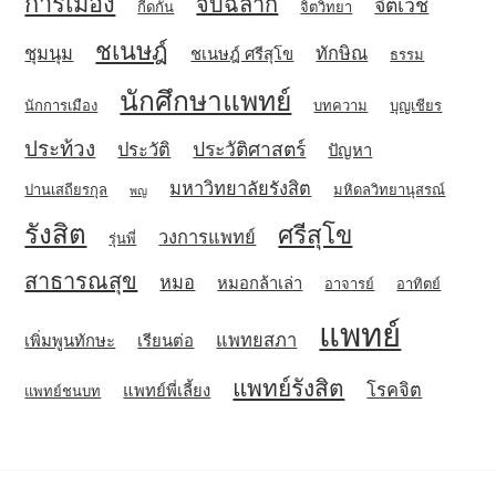
การเมือง
จับฉลาก
จิตเวช
กีดกัน
จิตวิทยา
ชเนษฎ์
ชุมนุม
ทักษิณ
ชเนษฎ์ ศรีสุโข
ธรรม
นักศึกษาแพทย์
นักการเมือง
บทความ
บุญเชียร
ประท้วง
ประวัติศาสตร์
ประวัติ
ปัญหา
มหาวิทยาลัยรังสิต
ปานเสถียรกุล
มหิดลวิทยานุสรณ์
พญ
รังสิต
ศรีสุโข
วงการแพทย์
รุ่นพี่
สาธารณสุข
หมอ
หมอกล้าเล่า
อาจารย์
อาทิตย์
แพทย์
แพทยสภา
เพิ่มพูนทักษะ
เรียนต่อ
แพทย์รังสิต
โรคจิต
แพทย์พี่เลี้ยง
แพทย์ชนบท