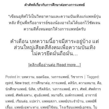
คำศัพท์เกี่ยวกับการศึกษาต่อทางการแพทย์
*เขียนอุทิศไว้เป็นวิทยาทานและความบันเทิงแก่แพทย์รุ่น
หลัง ที่รุ่นพี่หรืออาจารย์ของน้องอาจไม่ได้บอกไว้ชัดเจน
ความดีทั้งหมดยกให้วงการแพทย์ครับ
คำเตือน บทความนี้อาจมีสาระอยู่บ้าง แต่
ส่วนใหญ่เสียดสีสังคมเพื่อความบันเทิง
ไม่ควรยึดมั่นถือมั่น…
[คลิกเพื่ออ่านต่อ Read more…]
Posted in:
บทความ
,
ยอดนิยม
,
วงการแพทย์
,
วิชาการ
Tagged:
cpird
,
New tract
,
การศึกษาต่อ
,
การแพทย์
,
คลินิก
,
ความหมาย
,
คือ
,
นักศึกษาแพทย์
,
นิสิต
,
ปรีคลินิก
,
วงการแพทย์
,
ศรว
,
ศัพท์
,
ศัพท์การ
แพทย์
,
ศัพท์เฉพาะ
,
ศูนย์แพทย์
,
หมายถึง
,
องค์กรแพทย์
,
อาจารย์
แพทย์
,
เรียนต่อ
,
แปลว่า
,
แพทยสภา
,
แพทย์ประจำบ้าน
,
แพทย์พี่
เลี้ยง
,
แพทย์เฉพาะทาง
,
แพทย์ใช้ทุน
,
โรงเรียนแพทย์เอกชน
,
ใบ