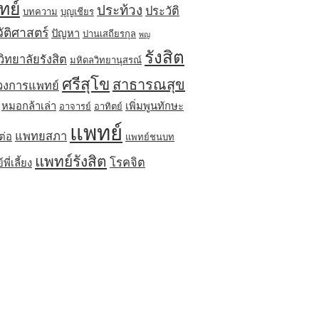
ทย์
ประท้วง
ประวัติ
บทความ
บุญเชียร
ัติศาสตร์
ปัญหา
ปานเสถียรกุล
พญ
รังสิต
ิทยาลัยรังสิต
มหิดลวิทยานุสรณ์
ศรีสุโข
สาธารณสุข
วงการแพทย์
หมอกล้าเล่า
เพิ่มพูนทักษะ
อาจารย์
อาทิตย์
แพทย์
แพทยสภา
ต่อ
แพทย์ชนบท
แพทย์รังสิต
โรคจิต
ี่เลี้ยง