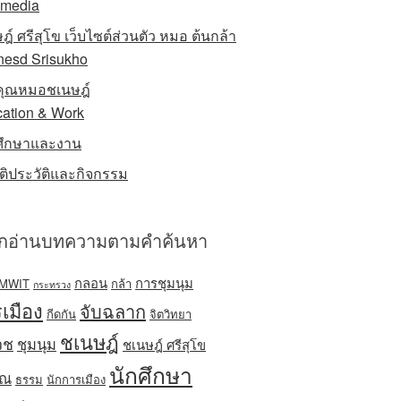
imedia
ฎ์ ศรีสุโข เว็บไซต์ส่วนตัว หมอ ต้นกล้า
esd Srisukho
ักคุณหมอชเนษฎ์
ation & Work
ศึกษาและงาน
รติประวัติและกิจกรรม
อกอ่านบทความตามคำค้นหา
กลอน
การชุมนุม
MWIT
กล้า
กระทรวง
เมือง
จับฉลาก
กีดกัน
จิตวิทยา
ชเนษฎ์
วช
ชุมนุม
ชเนษฎ์ ศรีสุโข
นักศึกษา
ิณ
ธรรม
นักการเมือง