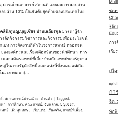
Mult
ูตร อุปกรณ์ คณาจารย์ สถานที่ และผลการสอบผ่าน
ชเนษ
อบผ่าน 10% เป็นอันดับสุดท้ายของประเทศไทย
Chan
รู้จ
(คลินิก)พญ.บุญเชียร ปานเสถียรกุล
มารดาผู้รัก
Educ
การจัดกิจกรรมวิชาการและกิจกรรมเพื่อประโยชน์
การ
ชนบท การจัดงานกีฬาในวงการแพทย์ ตลอดจน
เกีย
วมขององค์กรและเรื่องเดือดร้อนของนักศึกษา การ
ษะและสมัครแพทย์พี่เลี้ยงร่วมกับแพทย์ของรัฐบาล
้ใหญ่ในภาครัฐตัดสิทธิ์คณะแห่งนี้ทั้งหมด แต่เกิด
เลื
้ในเวลาต่อมา)…
cpird
การ
ย์
,
สถานการณ์บ้านเมือง
,
ส่วนตัว
Tagged:
จิตเ
ฒนา
,
การศึกษา
,
คณะแพทย์
,
จับฉลาก
,
บุญเชียร
,
แพทย์
,
เพิ่มพูนทักษะ
,
เรียนต่อ
,
เรื่องจริง
,
แพทย์พี่เลี้ยง
,
ทักษ