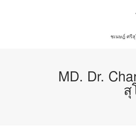
ชเนษฎ์ ศรีส
MD. Dr. Cha
ส