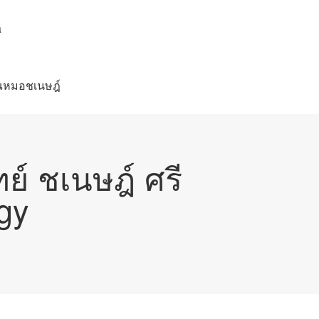
a
คุณหมอชเนษฎ์
์ ชเนษฎ์ ศรี
gy