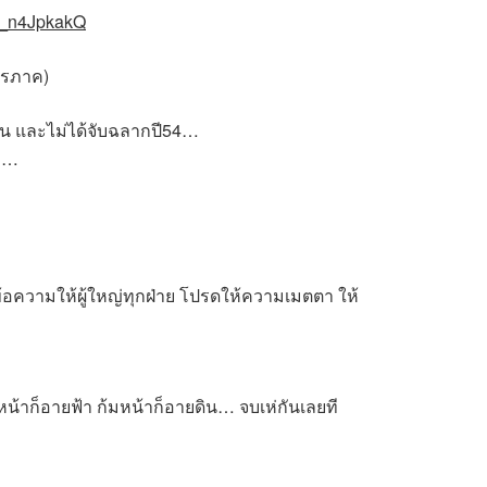
R_n4JpkakQ
ไตรภาค)
กัน และไม่ได้จับฉลากปี54…
จบ…
งข้อความให้ผู้ใหญ่ทุกฝ่าย โปรดให้ความเมตตา ให้
งยหน้าก็อายฟ้า ก้มหน้าก็อายดิน… จบเห่กันเลยที