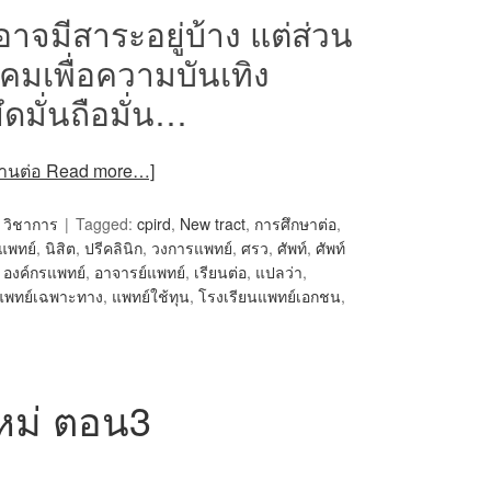
าจมีสาระอยู่บ้าง แต่ส่วน
งคมเพื่อความบันเทิง
ึดมั่นถือมั่น…
ออ่านต่อ Read more…]
,
วิชาการ
Tagged:
cpird
,
New tract
,
การศึกษาต่อ
,
แพทย์
,
นิสิต
,
ปรีคลินิก
,
วงการแพทย์
,
ศรว
,
ศัพท์
,
ศัพท์
,
องค์กรแพทย์
,
อาจารย์แพทย์
,
เรียนต่อ
,
แปลว่า
,
แพทย์เฉพาะทาง
,
แพทย์ใช้ทุน
,
โรงเรียนแพทย์เอกชน
,
หม่ ตอน3